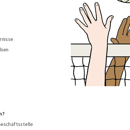
rnisse
eben
n?
Geschäftsstelle