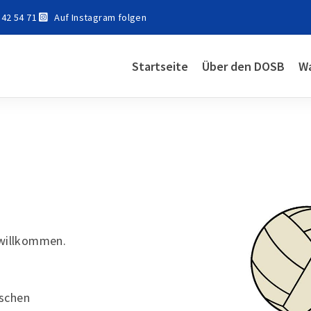
 42 54 71
Auf Instagram folgen
Startseite
Über den DOSB
Wa
 willkommen.
schen