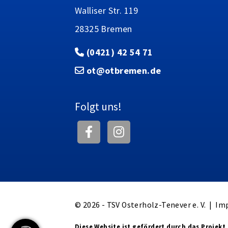
Walliser Str. 119
28325 Bremen
(0421) 42 54 71
ot@otbremen.de
Folgt uns!
© 2026 - TSV Osterholz-Tenever e. V. |
Im
Diese Website ist gefördert durch das Projekt