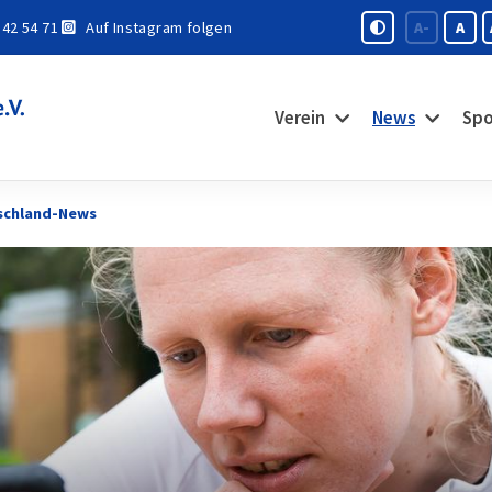
 42 54 71
Auf Instagram folgen
A-
A
Verein
News
Spo
schland-News