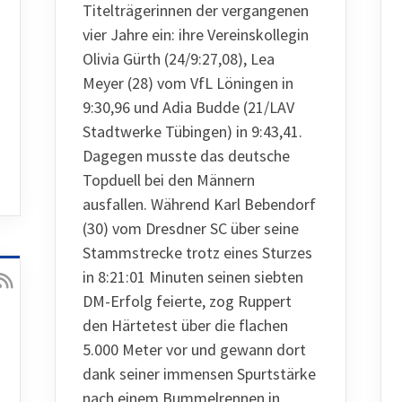
Titelträgerinnen der vergangenen
vier Jahre ein: ihre Vereinskollegin
Olivia Gürth (24/9:27,08), Lea
Meyer (28) vom VfL Löningen in
9:30,96 und Adia Budde (21/LAV
Stadtwerke Tübingen) in 9:43,41.
Dagegen musste das deutsche
Topduell bei den Männern
ausfallen. Während Karl Bebendorf
(30) vom Dresdner SC über seine
Stammstrecke trotz eines Sturzes
in 8:21:01 Minuten seinen siebten
DM-Erfolg feierte, zog Ruppert
den Härtetest über die flachen
5.000 Meter vor und gewann dort
dank seiner immensen Spurtstärke
nach einem Bummelrennen in