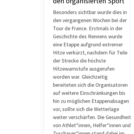
den organisierten Sport
Sportangebote finden
Besonders sichtbar wurde dies in
den vergangenen Wochen bei der
Unser Sportangebot
Tour de France. Erstmals in der
Sportsuche
Geschichte des Rennens wurde
Ausfälle und Vertretungen
eine Etappe aufgrund extremer
Deutsches Sportabzeichen
Hitze verkürzt, nachdem für Teile
der Strecke die höchste
Hitzewarnstufe ausgerufen
worden war. Gleichzeitig
bereiteten sich die Organisatoren
auf weitere Einschränkungen bis
hin zu möglichen Etappenabsagen
vor, sollte sich die Wetterlage
weiter verschärfen. Die Gesundheit
von Athlet*innen, Helfer*innen und
Zuschauer*innen stand dabei im