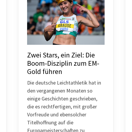
Mitglieder-Service
Ge
Alles zur Mitgliedschaft
TS
Downloads
Wal
Termine
28
Fragen & Antworten
Zwei Stars, ein Ziel: Die
Boom-Disziplin zum EM-
Gold führen
Die deutsche Leichtathletik hat in
den vergangenen Monaten so
einige Geschichten geschrieben,
die es rechtfertigen, mit großer
Vorfreude und ebensolcher
Titelhoffnung auf die
Europameisterschaften zu