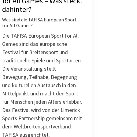
for All Games – Was steckt
dahinter?
schäftsstelle
Was sind die TAFISA European Sport
V Osterholz-Tenever e. V.
for All Games?
liser Str. 119
Die TAFISA European Sport for All
325 Bremen
Games sind das europäische
(0421) 42 54 71
Festival für Breitensport und
ot@otbremen.de
traditionelle Spiele und Sportarten.
Die Veranstaltung stellt
Bewegung, Teilhabe, Begegnung
und kulturellen Austausch in den
Mittelpunkt und macht den Sport
für Menschen jeden Alters erlebbar.
Das Festival wird von der Limerick
Sports Partnership gemeinsam mit
dem Weltbreitensportverband
TAFISA ausgerichtet.