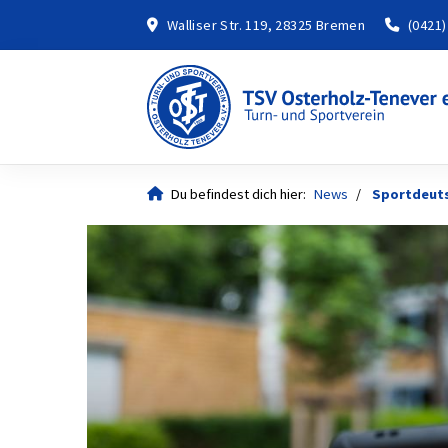
Walliser Str. 119, 28325 Bremen
(0421)
Du befindest dich hier:
News
Sportdeut