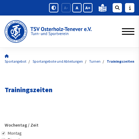
A-
A
A+
Sportangebot
Sportangebote und Abteilungen
Turnen
Trainingszeiten
Trainingszeiten
Wochentag / Zeit
Wochentag
Montag