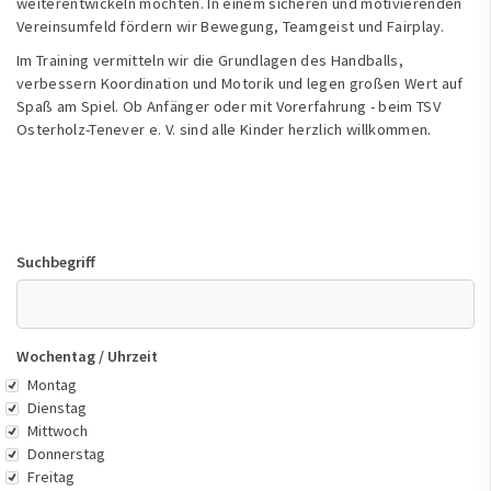
weiterentwickeln möchten. In einem sicheren und motivierenden
Vereinsumfeld fördern wir Bewegung, Teamgeist und Fairplay.
Im Training vermitteln wir die Grundlagen des Handballs,
verbessern Koordination und Motorik und legen großen Wert auf
Spaß am Spiel. Ob Anfänger oder mit Vorerfahrung - beim TSV
Osterholz-Tenever e. V. sind alle Kinder herzlich willkommen.
Suchbegriff
Wochentag / Uhrzeit
Wochentag
Montag
Dienstag
Mittwoch
Donnerstag
Freitag