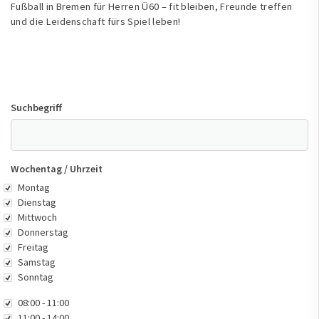
Fußball in Bremen für Herren Ü60 – fit bleiben, Freunde treffen
und die Leidenschaft fürs Spiel leben!
Suchbegriff
Wochentag / Uhrzeit
Wochentag
Montag
Dienstag
Mittwoch
Donnerstag
Freitag
Samstag
Sonntag
Uhrzeit
08:00 - 11:00
11:00 - 14:00