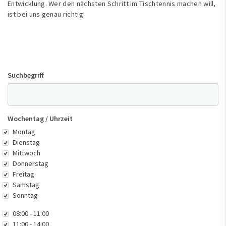
Entwicklung. Wer den nächsten Schritt im Tischtennis machen will,
ist bei uns genau richtig!
Suchbegriff
Wochentag / Uhrzeit
Wochentag
Montag
Dienstag
Mittwoch
Donnerstag
Freitag
Samstag
Sonntag
Uhrzeit
08:00 - 11:00
11:00 - 14:00