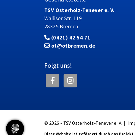
TSV Osterholz-Tenever e. V.
Walliser Str. 119
28325 Bremen
(0421) 42 54 71
ot@otbremen.de
Folgt uns!
© 2026 - TSV Osterholz-Tenever e. V. |
Im
Diese Website ist gefördert durch das Projekt