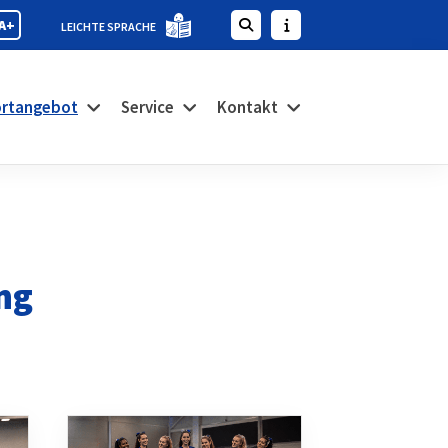
A+
LEICHTE SPRACHE
rtangebot
Service
Kontakt
ng