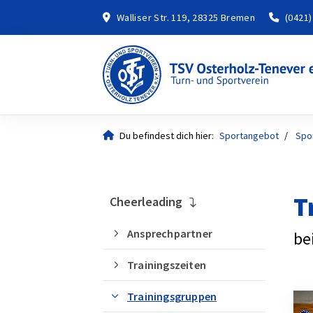
Walliser Str. 119, 28325 Bremen
(0421)
Du befindest dich hier:
Sportangebot
Spo
T
Cheerleading
Ansprechpartner
be
Trainingszeiten
Trainingsgruppen