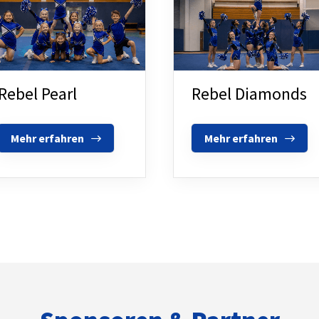
Rebel Pearl
Rebel Diamonds
Mitglieder-Service
Ge
Alles zur Mitgliedschaft
TS
Mehr erfahren
Mehr erfahren
Downloads
Wal
Termine
28
Fragen & Antworten