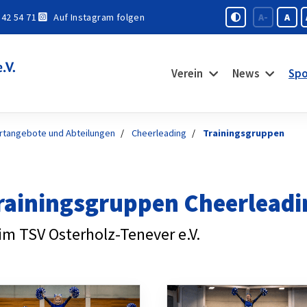
 42 54 71
Auf Instagram folgen
A-
A
Verein
News
Spo
rtangebote und Abteilungen
Cheerleading
Trainingsgruppen
rainingsgruppen Cheerleadi
im TSV Osterholz-Tenever e.V.