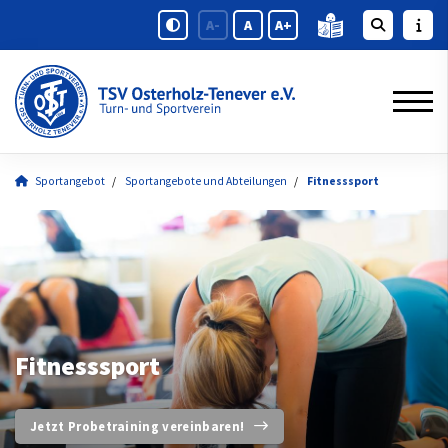
A-
A
A+
Sportangebot
Sportangebote und Abteilungen
Fitnesssport
Fitnesssport
Jetzt Probetraining vereinbaren!