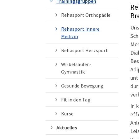
Trainingsgruppen
Re
Br
Rehasport Orthopädie
Uns
Rehasport Innere
Sch
Medizin
Men
Rehasport Herzsport
Dia
Bes
Wirbelsäulen-
Adi
Gymnastik
unt
dur
Gesunde Bewegung
ver
Fit in den Tag
In 
Kurse
eff
Quicklinks
Anl
Aktuelles
Lei
Sportangebote finden