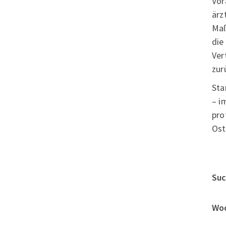
Vor
Unser Sportangebot
ärz
Sportsuche
Maß
Ausfälle und Vertretungen
die
Deutsches Sportabzeichen
Ver
zur
Sta
– i
pro
Ost
Suc
Woc