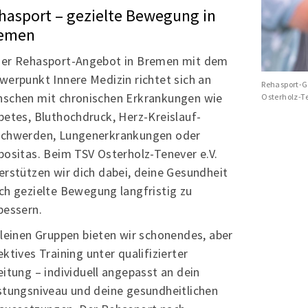
hasport – gezielte Bewegung in
emen
er Rehasport-Angebot in Bremen mit dem
werpunkt Innere Medizin richtet sich an
Rehasport-G
schen mit chronischen Erkrankungen wie
Osterholz-Te
betes, Bluthochdruck, Herz-Kreislauf-
chwerden, Lungenerkrankungen oder
positas. Beim TSV Osterholz-Tenever e.V.
erstützen wir dich dabei, deine Gesundheit
ch gezielte Bewegung langfristig zu
bessern.
kleinen Gruppen bieten wir schonendes, aber
ektives Training unter qualifizierter
eitung – individuell angepasst an dein
stungsniveau und deine gesundheitlichen
Mitglieder-Service
Ge