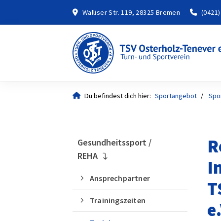
Walliser Str. 119, 28325 Bremen
(0421)
Du befindest dich hier:
Sportangebot
Spo
R
Gesundheitssport /
REHA
I
Ansprechpartner
T
Trainingszeiten
e.