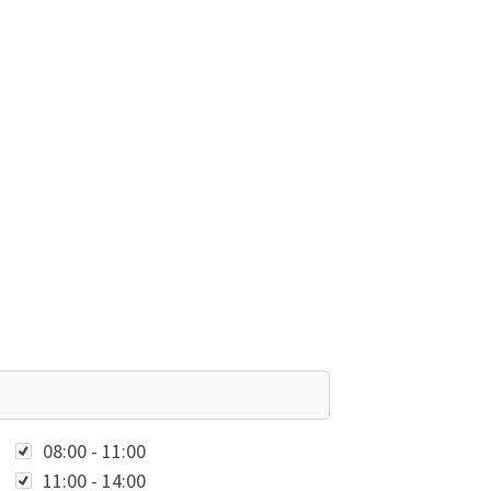
V Osterholz-Tenever e. V.
liser Str. 119
325 Bremen
(0421) 42 54 71
ot@otbremen.de
Uhrzeit
08:00 - 11:00
11:00 - 14:00