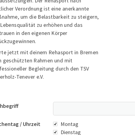
aussetzungen. Der Rehasport nach
Alles zur Mitgliedschaft
TS
tlicher Verordnung ist eine anerkannte
Downloads
Wal
nahme, um die Belastbarkeit zu steigern,
Termine
28
 Lebensqualität zu erhöhen und das
Fragen & Antworten
trauen in den eigenen Körper
ückzugewinnen.
rte jetzt mit deinem Rehasport in Bremen
m geschützten Rahmen und mit
fessioneller Begleitung durch den TSV
erholz-Tenever e.V.
hbegriff
Wochentag
hentag / Uhrzeit
Montag
Dienstag