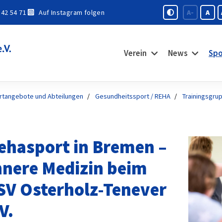
 42 54 71
Auf Instagram folgen
A-
A
Verein
News
Spo
rtangebote und Abteilungen
Gesundheitssport / REHA
Trainingsgru
ehasport in Bremen –
nnere Medizin beim
SV Osterholz-Tenever
V.