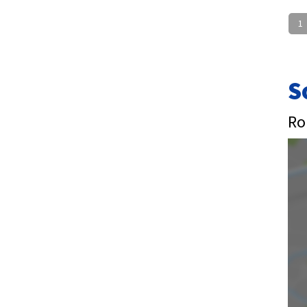
1
S
Ro