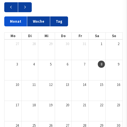
Monat
Woche
Tag
Mo
Di
Mi
Do
Fr
Sa
So
27
28
29
30
31
1
2
3
4
5
6
7
8
9
10
11
12
13
14
15
16
17
18
19
20
21
22
23
24
25
26
27
28
29
30